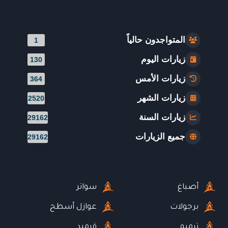
المتواجدون حالياً
1
زيارات اليوم
130
زيارات الأمس
364
زيارات الشهر
2520
زيارات السنة
29162
جميع الزيارات
29162
أصباغ
سواتر
برجولات
عوازل أسطح
ترميم
قرميد