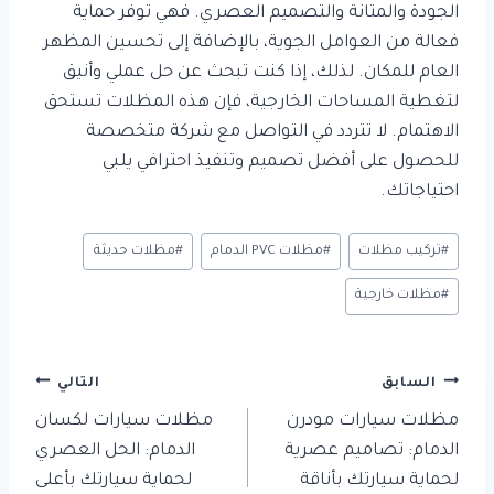
الجودة والمتانة والتصميم العصري. فهي توفر حماية
فعالة من العوامل الجوية، بالإضافة إلى تحسين المظهر
العام للمكان. لذلك، إذا كنت تبحث عن حل عملي وأنيق
لتغطية المساحات الخارجية، فإن هذه المظلات تستحق
الاهتمام. لا تتردد في التواصل مع شركة متخصصة
للحصول على أفضل تصميم وتنفيذ احترافي يلبي
احتياجاتك.
وسوم
#
تركيب مظلات
#
مظلات PVC الدمام
#
مظلات حديثة
المقال:
#
مظلات خارجية
تصفّح
السابق
التالي
المقالات
مظلات سيارات مودرن
مظلات سيارات لكسان
الدمام: تصاميم عصرية
الدمام: الحل العصري
لحماية سيارتك بأناقة
لحماية سيارتك بأعلى