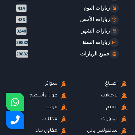
زيارات اليوم
414
زيارات الأمس
436
زيارات الشهر
3240
زيارات السنة
29882
جميع الزيارات
29882
أصباغ
سواتر
برجولات
عوازل أسطح
ترميم
قرميد
ديكورات
مظلات
ساندوتش بانل
مقاول بناء