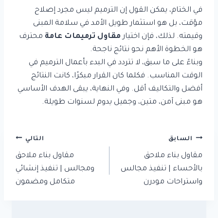
في الختام، يمكن القول إن الترميم ليس مجرد إصلاح
مؤقت، بل هو استثمار طويل الأمد في سلامة المبنى
وقيمته. لذلك، فإن اختيار
مقاول ترميمات عامة
محترف
هو الخطوة الأهم نحو نتائج ناجحة.
وبناءً على ما سبق، لا تتردد في البدء بأعمال الترميم في
الوقت المناسب. فكلما كان القرار مبكرًا، كانت النتائج
أفضل والتكاليف أقل. وفي النهاية، يبقى الهدف الأساسي
هو مبنى آمن، متين، وجميل يدوم لسنوات طويلة.
تصفّح
السابق
التالي
المقالات
مقاول بناء ملاحق
مقاول بناء ملاحق
بالأحساء | تنفيذ مجالس
ومجالس | تنفيذ إنشائي
واستراحات مودرن
متكامل ومضمون