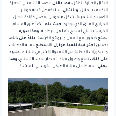
انتقال الحرارة للداخل،
مما يقلل
الجهد التشغيلي لأجهزة
التكييف بالمنزل.
وبالتالي،
ستنخفض قيمة فواتير
الكهرباء الشهرية بشكل ملموس بفضل كفاءة العزل
الحراري الفائق الذي نوفره.
حيث يتم
أيضاً غلق المسام
الخرسانية التي تسمح بتغلغل الرطوبة،
وهذا بدوره
يمنع
ظهور بقع العفن والروائح الكريهة.
بناءً على ذلك،
تضمن
احترافية تنفيذ عوازل الأسطح
حماية الدهانات
والديكورات الداخلية من التلف والتقشر في الشتاء.
علاوة
على ذلك،
نمنع وصول مياه الأمطار لحديد التسليح،
وهذا
يعني
الحفاظ على متانة الهيكل الخرساني للمنشأة.