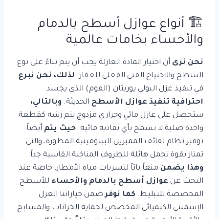
🏗️ أنواع
عوازل أسطح
بالدمام
والأحساء بخامات عالمية
نحن نرى
أن اختيار المادة العازلة يجب أن يتم بناءً على نوع
السطح والاحتياج الفني الفعلي للعقار.
لذلك، نحن نبرع
في تنفيذ عزل البولي يوريثان (الفوم) الذي يجسد
احترافية تنفيذ عوازل الأسطح
الحديثة.
وبالتالي،
ستحصل على عازل مائي وحراري مزدوج يتم رشه كقطعة
واحدة صلبة لا تسمح بأي نفاذية مائية.
حيث يتم
أيضاً
توفير نظام لفائف الممبرين البيتومينية المطورة، والتي
تمتاز بقوة تحمل هائلة للظروف المناخية القاسية جداً.
وهذا يضمن
منعاً باتاً لتسربات مياه الأمطار، خاصة عند
البحث عن
عوازل أسطح بالدمام والأحساء
للأسطح
المخصصة للتبليط.
كما نوفر
ضمن خياراتنا العزل
الإسمنتي الكيميائي المخصص لحماية الخزانات والمسابح