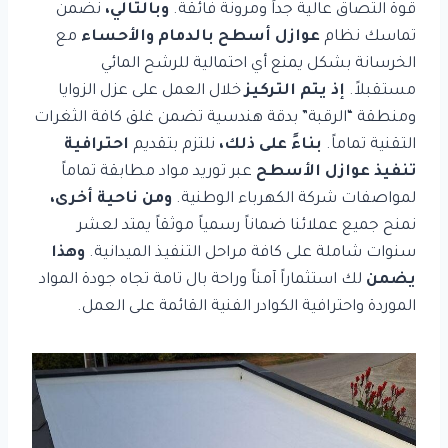
قوة التصاق عالية جداً ومرونة فائقة.
وبالتالي،
نضمن
تماسك نظام
عوازل أسطح بالدمام والأحساء
مع
الخرسانة بشكل يمنع أي احتمالية للرشح المائي
مستقبلاً.
إذ يتم التركيز
خلال العمل على عزل الزوايا
ومنطقة “الرقبة” بدقة هندسية تضمن غلق كافة الثغرات
التقنية تماماً.
بناءً على ذلك،
نلتزم بتقديم
احترافية
تنفيذ عوازل الأسطح
عبر توريد مواد مطابقة تماماً
لمواصفات شركة الكهرباء الوطنية.
ومن ناحية أخرى،
نمنح جميع عملائنا ضماناً رسمياً موثقاً يمتد لعشر
سنوات شاملة على كافة مراحل التنفيذ الميدانية.
وهذا
يضمن
لك استثماراً آمناً وراحة بال تامة تجاه جودة المواد
الموردة واحترافية الكوادر الفنية القائمة على العمل.