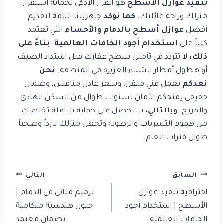
تنفيذ عوازل الأسطح
هو القرار الأذكى لحماية استقرار
منزلك وراحة عائلتك.
كما نؤكد
جاهزيتنا التامة لتقديم
أفضل
عوازل أسطح بالدمام والأحساء
التي تعتمد
كلياً على
استخدام أجود الخامات العالمية
.
بناءً على
ذلك،
لا تتردد في تأمين سطح عقارك قبل اشتداد الصيف
أو هطول أمطار الشتاء الغزيرة في المنطقة.
نحن
نعدكم
بعمل فني متقن، وسعر عادل منافس، وضمان
حقيقي يمنحكم الأمان لسنوات طوال من السكن الهادئ
والمريح.
وبالتالي،
ستحصل على حماية شاملة تخلصك
من هموم التسربات والرطوبة وتجعل منزلك بارداً وصحياً
طوال فترات العام.
تصفّح
السابق
التالي
المقالات
احترافية تنفيذ عوازل
ترميم مباني في الدمام |
الأسطح | استخدام أجود
حلول هندسية متكاملة
الخامات العالمية
بضمان معتمد