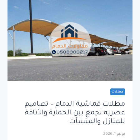
المثالي
للحماية
والمتانة
في
مختلف
المساحات
مظلات
مظلات قماشية الدمام – تصاميم
عصرية تجمع بين الحماية والأناقة
للمنازل والمنشآت
يونيو 1, 2026