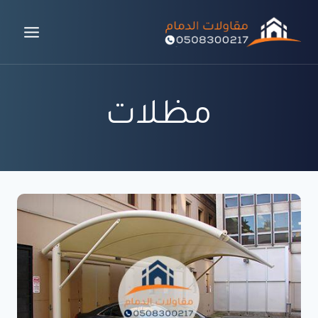
لتجاوز
لى
لمحتوى
مظلات