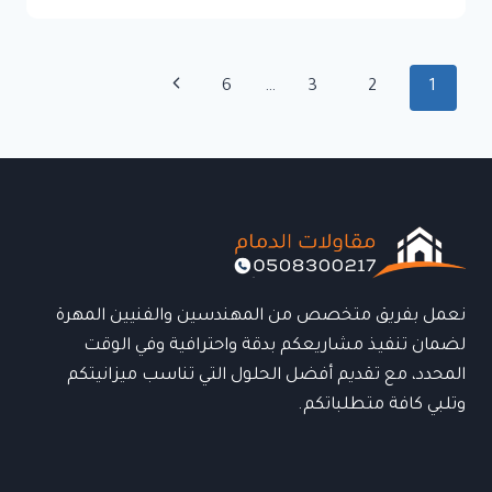
مظلات
بالدمام
لتركيب
تنقل
الصفحة
6
…
3
2
1
المظلات
الصفحة
الحديثة
التالية
بأعلى
جودة
وأسعار
مناسبة
نعمل بفريق متخصص من المهندسين والفنيين المهرة
لضمان تنفيذ مشاريعكم بدقة واحترافية وفي الوقت
المحدد، مع تقديم أفضل الحلول التي تناسب ميزانيتكم
وتلبي كافة متطلباتكم.