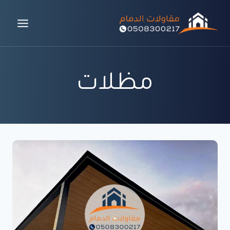
لتجاوز
لى
لمحتوى
مظلات