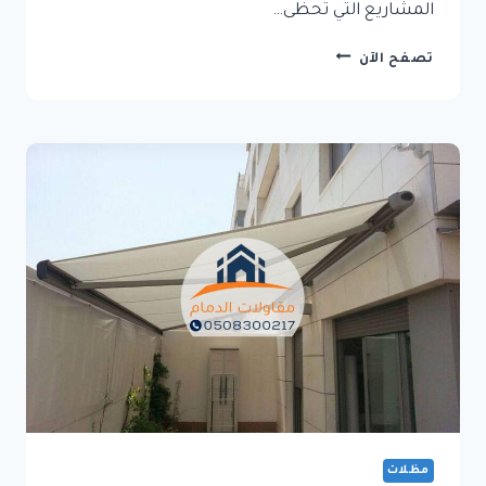
المشاريع التي تحظى…
بناء
تصفح الآن
فلل
الدمام:
كيف
تصنع
منزلًا
يجمع
بين
الفخامة
والراحة
والاستثمار
الذكي؟
مظلات