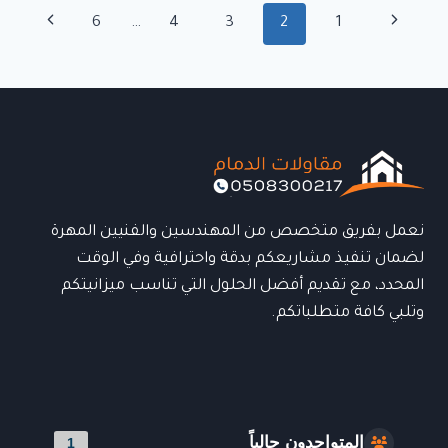
عصرية
تنقل
الصفحة
الصفحة
6
…
4
3
2
1
تجمع
الصفحة
بين
السابقة
التالية
المتانة
والأناقة
للمساحات
الخارجية
نعمل بفريق متخصص من المهندسين والفنيين المهرة
لضمان تنفيذ مشاريعكم بدقة واحترافية وفي الوقت
المحدد، مع تقديم أفضل الحلول التي تناسب ميزانيتكم
وتلبي كافة متطلباتكم.
المتواجدون حالياً
1