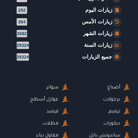
زيارات اليوم
292
زيارات الأمس
364
زيارات الشهر
2682
زيارات السنة
29324
جميع الزيارات
29324
أصباغ
سواتر
برجولات
عوازل أسطح
ترميم
قرميد
ديكورات
مظلات
ساندوتش بانل
مقاول بناء